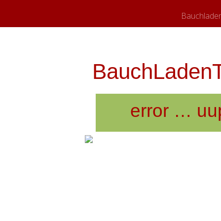
Bauchladen
BauchLadenTh
error … uu