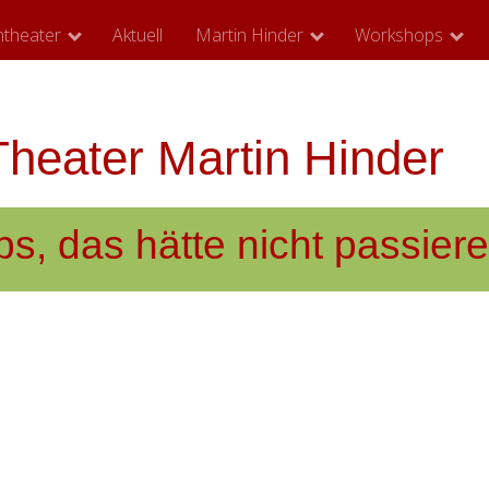
theater
Aktuell
Martin Hinder
Workshops
eater Martin Hinder
ps, das hätte nicht passier