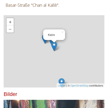
Basar-Straße "Chan al Kallili".
+
−
×
Kairo
| ©
contributors
Leaflet
OpenStreetMap
Bilder